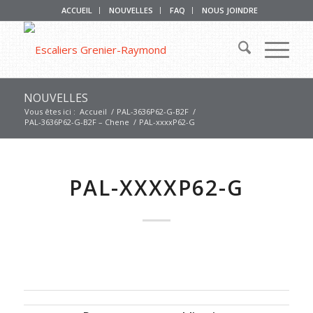
ACCUEIL
NOUVELLES
FAQ
NOUS JOINDRE
NOUVELLES
Vous êtes ici :
Accueil
/
PAL-3636P62-G-B2F
/
PAL-3636P62-G-B2F – Chene
/
PAL-xxxxP62-G
PAL-XXXXP62-G