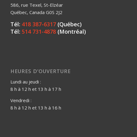
586, rue Texel, St-Elzéar
Québec, Canada G0S 2J2
Tél:
418 387-6317
(Québec)
Tél:
514 731-4878
(Montréal)
HEURES D’OUVERTURE
Lundi au jeudi :
8 h à 12 h et 13 h à 17 h
Vendredi :
8 h à 12 h et 13 h à 16 h