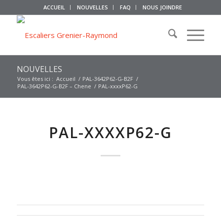
ACCUEIL
NOUVELLES
FAQ
NOUS JOINDRE
NOUVELLES
Vous êtes ici :
Accueil
/
PAL-3642P62-G-B2F
/
PAL-3642P62-G-B2F – Chene
/
PAL-xxxxP62-G
PAL-XXXXP62-G