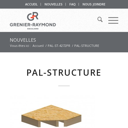
ACCUEIL
NOUVELLES
FAQ
NOUS JOINDRE
NOUVELLES
Vous êtes ici :
Accueil
/
PAL-ST-4272PR
/
PAL-STRUCTURE
PAL-STRUCTURE