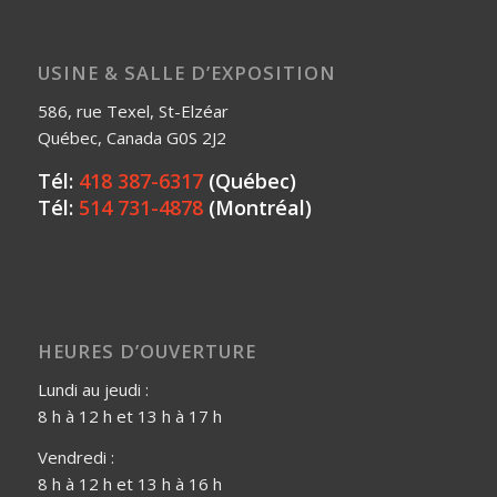
USINE & SALLE D’EXPOSITION
586, rue Texel, St-Elzéar
Québec, Canada G0S 2J2
Tél:
418 387-6317
(Québec)
Tél:
514 731-4878
(Montréal)
HEURES D’OUVERTURE
Lundi au jeudi :
8 h à 12 h et 13 h à 17 h
Vendredi :
8 h à 12 h et 13 h à 16 h