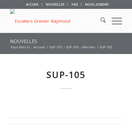
ACCUEIL
NOUVELLES
FAQ
NOUS JOINDRE
NOUVELLES
Vous êtes ici :
Accueil
/
SUP-105
/
SUP-105 – Merisier
/
SUP-105
SUP-105