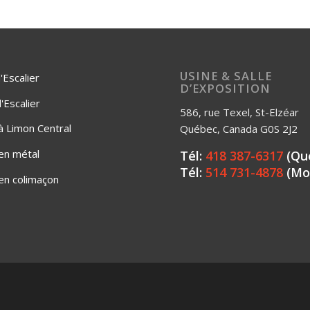
USINE & SALLE
'Escalier
D’EXPOSITION
Escalier
586, rue Texel, St-Elzéar
 à Limon Central
Québec, Canada G0S 2J2
 en métal
Tél:
418 387-6317
(Qu
Tél:
514 731-4878
(Mo
 en colimaçon