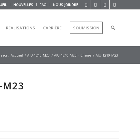
UEIL
NOUVELLES
FAQ
NOUS JOINDRE
RÉALISATIONS
CARRIÈRE
SOUMISSION
 ici :
Accueil
/
AJU-1210-M23
/
AJU-1210-M23 – Chene
/
AJU-1210-M23
0-M23