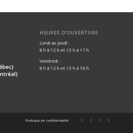
HEURES D’OUVERTURE
Lundi au jeudi :
8 h à 12 h et 13 h à 17 h
Vendredi :
ébec)
8 h à 12 h et 13 h à 16 h
ntréal)
Politique de confidentialité