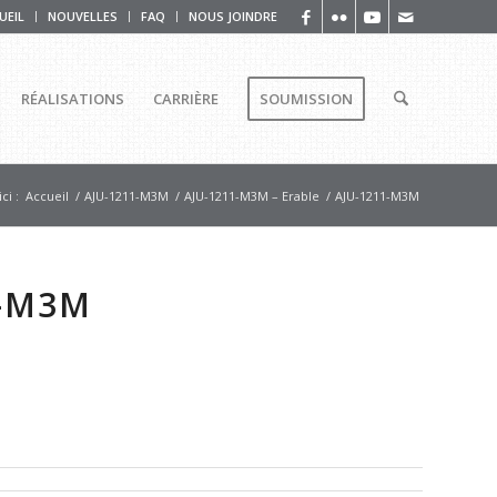
UEIL
NOUVELLES
FAQ
NOUS JOINDRE
RÉALISATIONS
CARRIÈRE
SOUMISSION
ci :
Accueil
/
AJU-1211-M3M
/
AJU-1211-M3M – Erable
/
AJU-1211-M3M
1-M3M