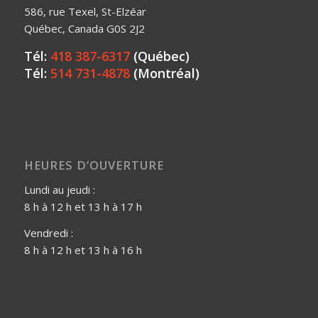
586, rue Texel, St-Elzéar
Québec, Canada G0S 2J2
Tél:
418 387-6317
(Québec)
Tél:
514 731-4878
(Montréal)
HEURES D’OUVERTURE
Lundi au jeudi :
8 h à 12 h et 13 h à 17 h
Vendredi :
8 h à 12 h et 13 h à 16 h