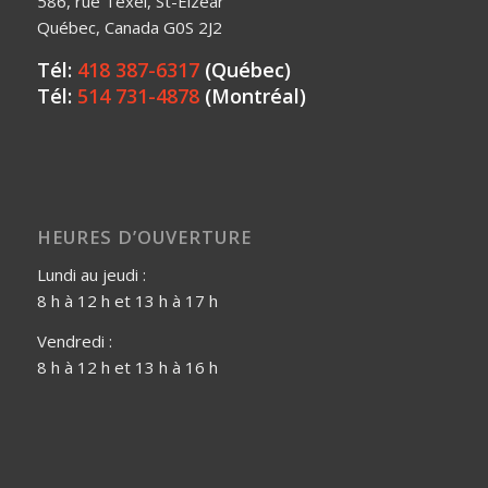
586, rue Texel, St-Elzéar
Québec, Canada G0S 2J2
Tél:
418 387-6317
(Québec)
Tél:
514 731-4878
(Montréal)
HEURES D’OUVERTURE
Lundi au jeudi :
8 h à 12 h et 13 h à 17 h
Vendredi :
8 h à 12 h et 13 h à 16 h