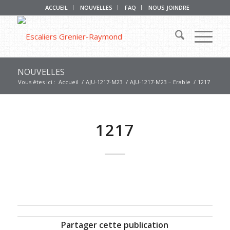
ACCUEIL
NOUVELLES
FAQ
NOUS JOINDRE
NOUVELLES
Vous êtes ici :
Accueil
/
AJU-1217-M23
/
AJU-1217-M23 – Erable
/
1217
1217
Partager cette publication