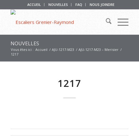
ACCUEIL
NOUVELLES
FAQ
NOUS JOINDRE
NOUVELLES
Vous êtes ici :
Accueil
/
AJU-1217-M23
/
AJU-1217-M23 – Merisier
/
1217
1217