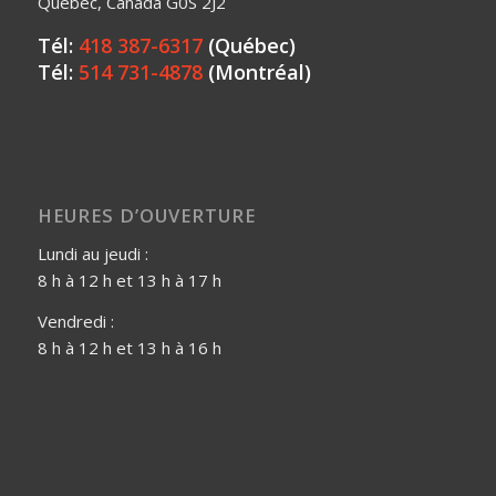
Québec, Canada G0S 2J2
Tél:
418 387-6317
(Québec)
Tél:
514 731-4878
(Montréal)
HEURES D’OUVERTURE
Lundi au jeudi :
8 h à 12 h et 13 h à 17 h
Vendredi :
8 h à 12 h et 13 h à 16 h