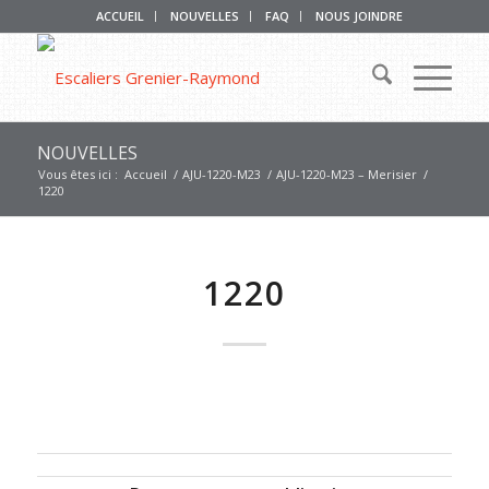
ACCUEIL
NOUVELLES
FAQ
NOUS JOINDRE
NOUVELLES
Vous êtes ici :
Accueil
/
AJU-1220-M23
/
AJU-1220-M23 – Merisier
/
1220
1220