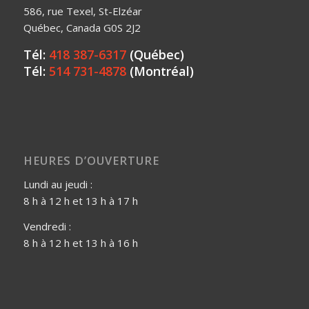
586, rue Texel, St-Elzéar
Québec, Canada G0S 2J2
Tél:
418 387-6317
(Québec)
Tél:
514 731-4878
(Montréal)
HEURES D’OUVERTURE
Lundi au jeudi :
8 h à 12 h et 13 h à 17 h
Vendredi :
8 h à 12 h et 13 h à 16 h