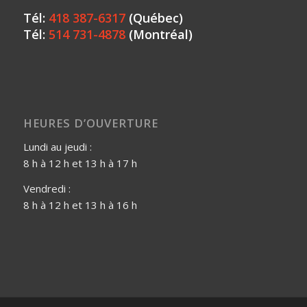
Tél:
418 387-6317
(Québec)
Tél:
514 731-4878
(Montréal)
HEURES D’OUVERTURE
Lundi au jeudi :
8 h à 12 h et 13 h à 17 h
Vendredi :
8 h à 12 h et 13 h à 16 h