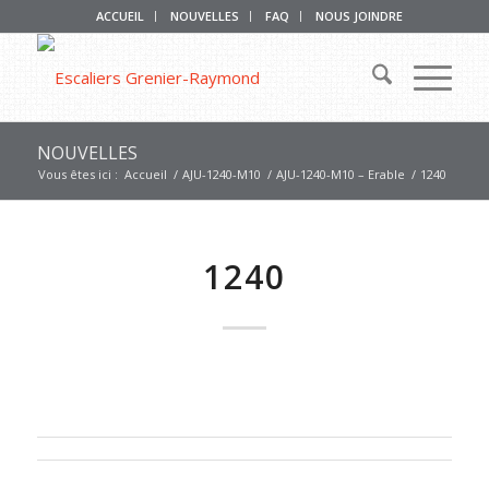
ACCUEIL
NOUVELLES
FAQ
NOUS JOINDRE
NOUVELLES
Vous êtes ici :
Accueil
/
AJU-1240-M10
/
AJU-1240-M10 – Erable
/
1240
1240