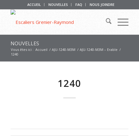
ACCUEIL
NOUVELLES
FAQ
NOUS JOINDRE
NOUVELLES
Vous êtes ici :
Accueil
/
AJU-1240-M3M
/
AJU-1240-M3M – Erable
/
1240
1240