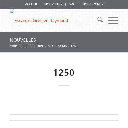
ACCUEIL
NOUVELLES
FAQ
NOUS JOINDRE
NOUVELLES
Vous êtes ici :
Accueil
/
AJU-1250-M6
/
1250
1250