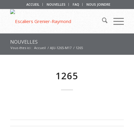
ACCUEIL
NOUVELLES
FAQ
NOUS JOINDRE
NOUVELLES
Vous êtes ici :
Accueil
/
AJU-1265-M17
/
1265
1265