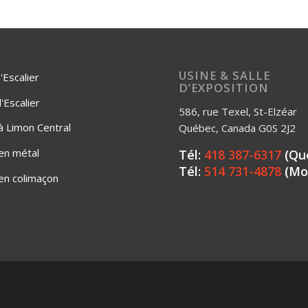
USINE & SALLE
'Escalier
D’EXPOSITION
Escalier
586, rue Texel, St-Elzéar
 à Limon Central
Québec, Canada G0S 2J2
 en métal
Tél:
418 387-6317
(Qu
Tél:
514 731-4878
(Mo
 en colimaçon