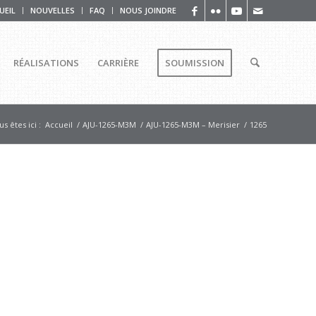
UEIL
NOUVELLES
FAQ
NOUS JOINDRE
RÉALISATIONS
CARRIÈRE
SOUMISSION
s êtes ici :
Accueil
/
AJU-1265-M3M
/
AJU-1265-M3M – Merisier
/
1265