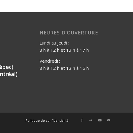
HEURES D’OUVERTURE
Lundi au jeudi :
8 h à 12 h et 13 h à 17 h
Vendredi :
ébec)
8 h à 12 h et 13 h à 16 h
ntréal)
Politique de confidentialité