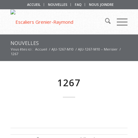
ACCUEIL
NOUVELLES
FAQ
NOUS JOINDRE
NOUVELLES
Vous êtes ici :
Accueil
/
AJU-1267-M10
/
AJU-1267-M10 – Merisier
/
1267
1267