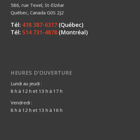
586, rue Texel, St-Elzéar
Québec, Canada G0S 2J2
Tél:
418 387-6317
(Québec)
Tél:
514 731-4878
(Montréal)
HEURES D’OUVERTURE
Lundi au jeudi :
8 h à 12 h et 13 h à 17 h
Vendredi :
8 h à 12 h et 13 h à 16 h