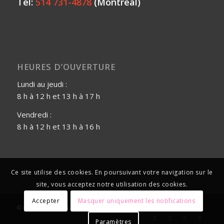
Tél:
514 731-4878
(Montréal)
HEURES D’OUVERTURE
Lundi au jeudi :
8 h à 12 h et 13 h à 17 h
Vendredi :
8 h à 12 h et 13 h à 16 h
Ce site utilise des cookies. En poursuivant votre navigation sur le
site, vous acceptez notre utilisation des cookies.
Accepter
Masquer uniquement les notifications
© Copyright - GGSTAIR, 2025 |
Zonart Communications
Paramètres