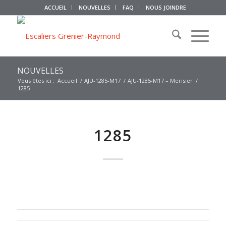
ACCUEIL
NOUVELLES
FAQ
NOUS JOINDRE
NOUVELLES
Vous êtes ici :
Accueil
/
AJU-1285-M17
/
AJU-1285-M17 – Merisier
/
1285
1285