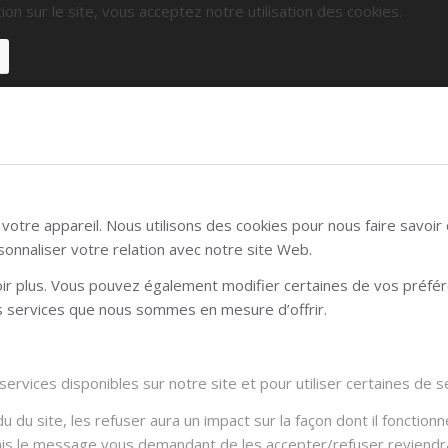
ion sur le site, vous acceptez notre utilisation des cookies.
otre appareil. Nous utilisons des cookies pour nous faire savoi
sonnaliser votre relation avec notre site Web.
voir plus. Vous pouvez également modifier certaines de vos préfé
es services que nous sommes en mesure d’offrir.
rvices disponibles sur notre site et pour utiliser certaines de se
du site, les refuser aura un impact sur la façon dont il fonctionn
Mais le message vous demandant de les accepter/refuser reviendra 