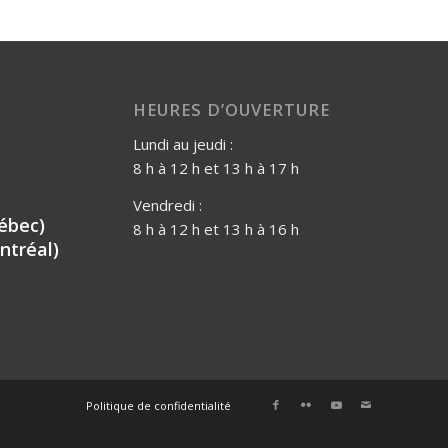
HEURES D’OUVERTURE
Lundi au jeudi :
8 h à 12 h et 13 h à 17 h
Vendredi :
ébec)
8 h à 12 h et 13 h à 16 h
ntréal)
Politique de confidentialité