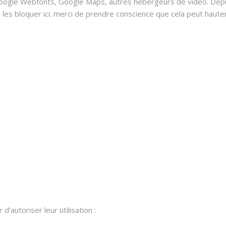
oogle Webfonts, Google Maps, autres hébergeurs de vidéo. Depui
 bloquer ici. merci de prendre conscience que cela peut hauteme
’autoriser leur utilisation :