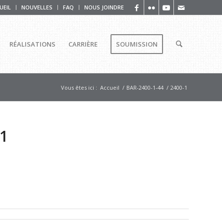
UEIL
NOUVELLES
FAQ
NOUS JOINDRE
RÉALISATIONS
CARRIÈRE
SOUMISSION
Vous êtes ici :
Accueil
/
BAR-2400-1-44
/
2400-1
-1