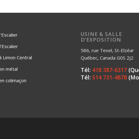
USINE & SALLE
'Escalier
D’EXPOSITION
Escalier
586, rue Texel, St-Elzéar
 à Limon Central
Québec, Canada G0S 2J2
 en métal
Tél:
418 387-6317
(Qu
Tél:
514 731-4878
(Mo
 en colimaçon