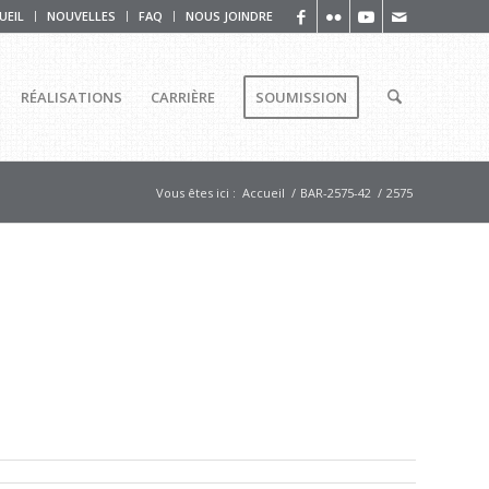
UEIL
NOUVELLES
FAQ
NOUS JOINDRE
RÉALISATIONS
CARRIÈRE
SOUMISSION
Vous êtes ici :
Accueil
/
BAR-2575-42
/
2575
5