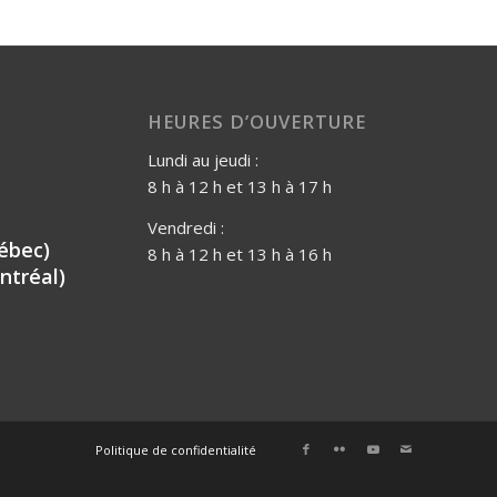
HEURES D’OUVERTURE
Lundi au jeudi :
8 h à 12 h et 13 h à 17 h
Vendredi :
ébec)
8 h à 12 h et 13 h à 16 h
ntréal)
Politique de confidentialité