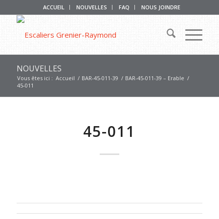
ACCUEIL
NOUVELLES
FAQ
NOUS JOINDRE
NOUVELLES
Vous êtes ici :
Accueil
/
BAR-45-011-39
/
BAR-45-011-39 – Erable
/
45-011
45-011