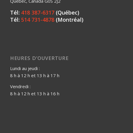
Québec, Canada G0S 2J2
Tél:
418 387-6317
(Québec)
Tél:
514 731-4878
(Montréal)
HEURES D’OUVERTURE
Lundi au jeudi :
8 h à 12 h et 13 h à 17 h
Vendredi :
8 h à 12 h et 13 h à 16 h