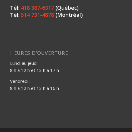
Tél:
418 387-6317
(Québec)
Tél:
514 731-4878
(Montréal)
HEURES D’OUVERTURE
Lundi au jeudi :
8 h à 12 h et 13 h à 17 h
Vendredi :
8 h à 12 h et 13 h à 16 h