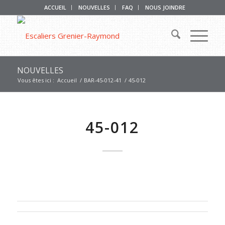
ACCUEIL
NOUVELLES
FAQ
NOUS JOINDRE
NOUVELLES
Vous êtes ici :
Accueil
/
BAR-45-012-41
/
45-012
45-012