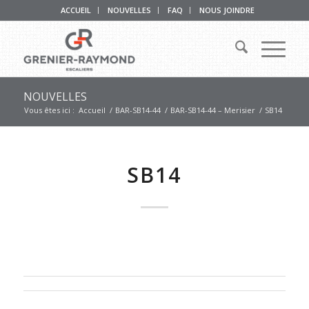
ACCUEIL
NOUVELLES
FAQ
NOUS JOINDRE
NOUVELLES
Vous êtes ici :
Accueil
/
BAR-SB14-44
/
BAR-SB14-44 – Merisier
/
SB14
SB14