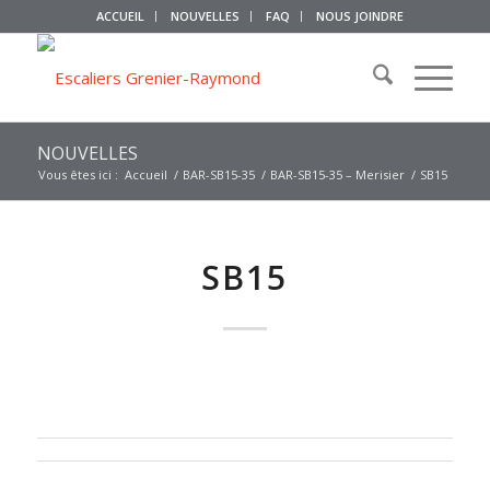
ACCUEIL
NOUVELLES
FAQ
NOUS JOINDRE
NOUVELLES
Vous êtes ici :
Accueil
/
BAR-SB15-35
/
BAR-SB15-35 – Merisier
/
SB15
SB15