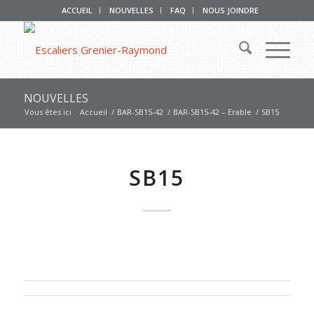
ACCUEIL
NOUVELLES
FAQ
NOUS JOINDRE
NOUVELLES
Vous êtes ici :
Accueil
/
BAR-SB15-42
/
BAR-SB15-42 – Erable
/
SB15
SB15