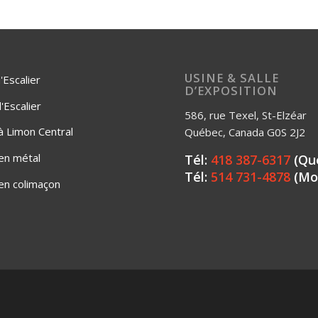
USINE & SALLE
'Escalier
D’EXPOSITION
Escalier
586, rue Texel, St-Elzéar
 à Limon Central
Québec, Canada G0S 2J2
 en métal
Tél:
418 387-6317
(Qu
Tél:
514 731-4878
(Mo
 en colimaçon