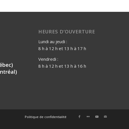
HEURES D’OUVERTURE
Lundi au jeudi :
8 h à 12 h et 13 h à 17 h
Vendredi :
ébec)
8 h à 12 h et 13 h à 16 h
ntréal)
Politique de confidentialité