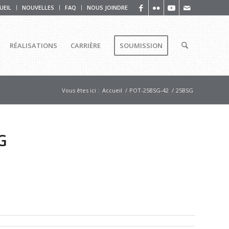
UEIL
NOUVELLES
FAQ
NOUS JOINDRE
RÉALISATIONS
CARRIÈRE
SOUMISSION
Vous êtes ici :
Accueil
/
POT-25BSG-42
/
25BSG
G