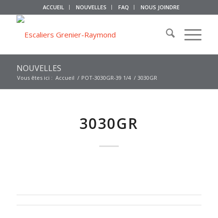
ACCUEIL
NOUVELLES
FAQ
NOUS JOINDRE
NOUVELLES
Vous êtes ici :
Accueil
/
POT-3030GR-39 1/4
/
3030GR
3030GR