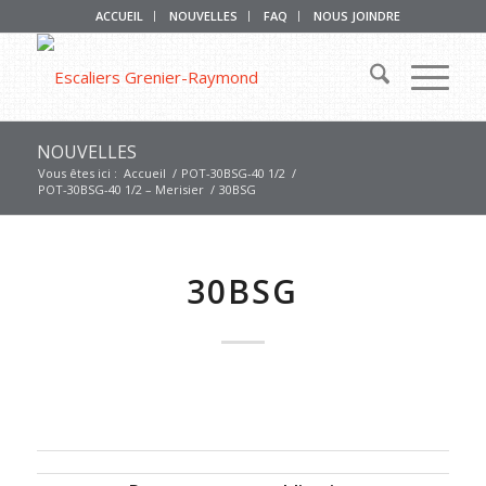
ACCUEIL
NOUVELLES
FAQ
NOUS JOINDRE
NOUVELLES
Vous êtes ici :
Accueil
/
POT-30BSG-40 1/2
/
POT-30BSG-40 1/2 – Merisier
/
30BSG
30BSG