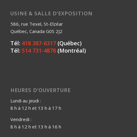
USINE & SALLE D’EXPOSITION
586, rue Texel, St-Elzéar
Québec, Canada G0S 2J2
Tél:
418 387-6317
(Québec)
Tél:
514 731-4878
(Montréal)
HEURES D’OUVERTURE
Lundi au jeudi :
8 h à 12 h et 13 h à 17 h
Vendredi :
8 h à 12 h et 13 h à 16 h