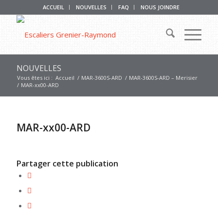
ACCUEIL
NOUVELLES
FAQ
NOUS JOINDRE
NOUVELLES
Vous êtes ici :
Accueil
/
MAR-3600S-ARD
/
MAR-3600S-ARD – Merisier
/
MAR-xx00-ARD
MAR-xx00-ARD
Partager cette publication