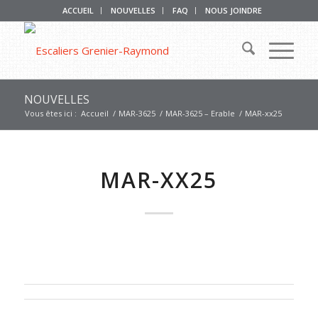
ACCUEIL
NOUVELLES
FAQ
NOUS JOINDRE
NOUVELLES
Vous êtes ici :
Accueil
/
MAR-3625
/
MAR-3625 – Erable
/
MAR-xx25
MAR-XX25