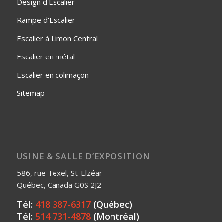
Design d'Escalier
Rampe d'Escalier
Escalier à Limon Central
Escalier en métal
Escalier en colimaçon
Sitemap
USINE & SALLE D’EXPOSITION
586, rue Texel, St-Elzéar
Québec, Canada G0S 2J2
Tél:
418 387-6317
(Québec)
Tél:
514 731-4878
(Montréal)