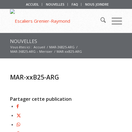
ACCUEIL
NOUVELLES
FAQ
NOUS JOINDRE
NOUVELLES
Vous êtes ici :
Accueil
/
MAR-36B25-ARG
/
MAR-36B25-ARG – Merisier
/
MAR-xxB25-ARG
MAR-xxB25-ARG
Partager cette publication