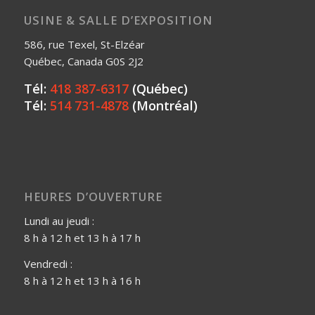
USINE & SALLE D’EXPOSITION
586, rue Texel, St-Elzéar
Québec, Canada G0S 2J2
Tél:
418 387-6317
(Québec)
Tél:
514 731-4878
(Montréal)
HEURES D’OUVERTURE
Lundi au jeudi :
8 h à 12 h et 13 h à 17 h
Vendredi :
8 h à 12 h et 13 h à 16 h