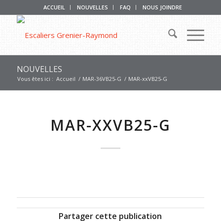
ACCUEIL
NOUVELLES
FAQ
NOUS JOINDRE
NOUVELLES
Vous êtes ici :
Accueil
/
MAR-36VB25-G
/
MAR-xxVB25-G
MAR-XXVB25-G
Partager cette publication