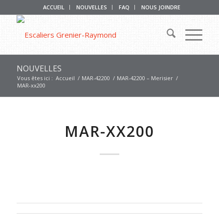
ACCUEIL
NOUVELLES
FAQ
NOUS JOINDRE
NOUVELLES
Vous êtes ici :
Accueil
/
MAR-42200
/
MAR-42200 – Merisier
/
MAR-xx200
MAR-XX200