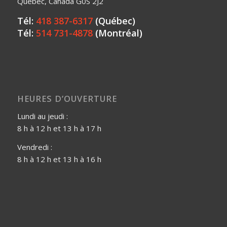
Québec, Canada G0S 2J2
Tél:
418 387-6317
(Québec)
Tél:
514 731-4878
(Montréal)
HEURES D’OUVERTURE
Lundi au jeudi :
8 h à 12 h et 13 h à 17 h
Vendredi :
8 h à 12 h et 13 h à 16 h