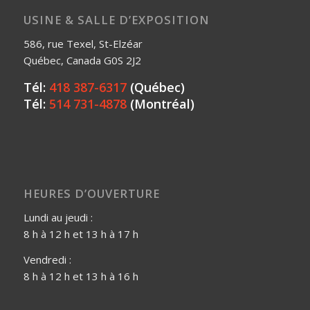
USINE & SALLE D’EXPOSITION
586, rue Texel, St-Elzéar
Québec, Canada G0S 2J2
Tél:
418 387-6317
(Québec)
Tél:
514 731-4878
(Montréal)
HEURES D’OUVERTURE
Lundi au jeudi :
8 h à 12 h et 13 h à 17 h
Vendredi :
8 h à 12 h et 13 h à 16 h