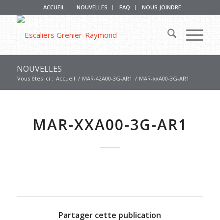
ACCUEIL
NOUVELLES
FAQ
NOUS JOINDRE
NOUVELLES
Vous êtes ici :
Accueil
/
MAR-42A00-3G-AR1
/
MAR-xxA00-3G-AR1
MAR-XXA00-3G-AR1
Partager cette publication