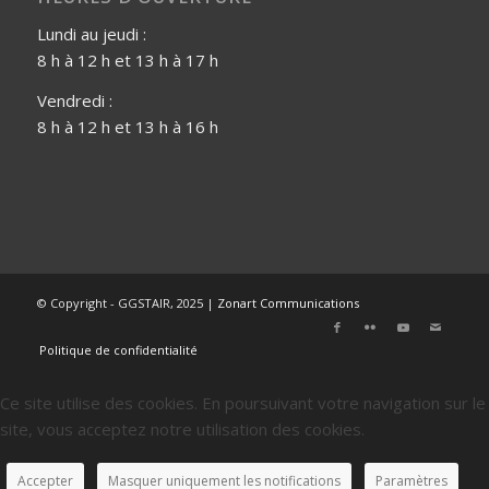
Lundi au jeudi :
8 h à 12 h et 13 h à 17 h
Vendredi :
8 h à 12 h et 13 h à 16 h
© Copyright - GGSTAIR, 2025 |
Zonart Communications
Politique de confidentialité
Ce site utilise des cookies. En poursuivant votre navigation sur le
site, vous acceptez notre utilisation des cookies.
Accepter
Masquer uniquement les notifications
Paramètres