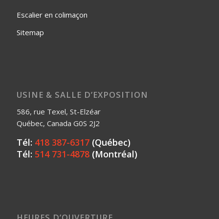
Escalier en colimaçon
Sitemap
USINE & SALLE D’EXPOSITION
586, rue Texel, St-Elzéar
Québec, Canada G0S 2J2
Tél:
418 387-6317
(Québec)
Tél:
514 731-4878
(Montréal)
HEURES D’OUVERTURE