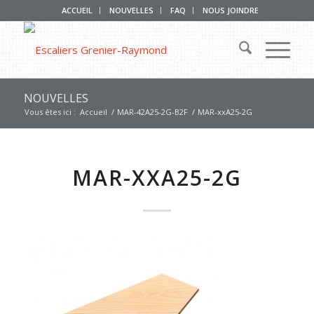
ACCUEIL
NOUVELLES
FAQ
NOUS JOINDRE
NOUVELLES
Vous êtes ici :
Accueil
/
MAR-42A25-2G-B2F
/
MAR-xxA25-2G
MAR-XXA25-2G