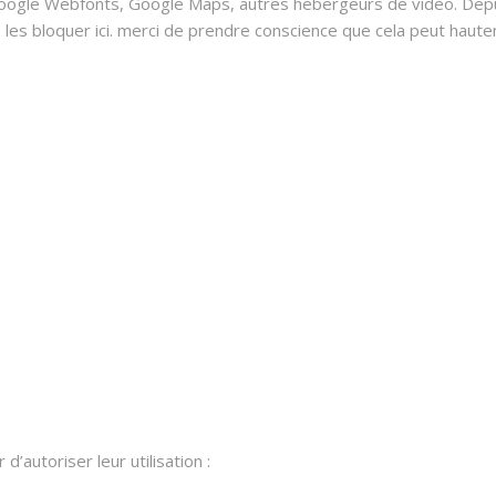
oogle Webfonts, Google Maps, autres hébergeurs de vidéo. Depui
 bloquer ici. merci de prendre conscience que cela peut hauteme
’autoriser leur utilisation :