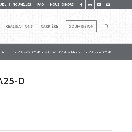
UEIL
NOUVELLES
FAQ
NOUS JOINDRE
RÉALISATIONS
CARRIÈRE
SOUMISSION
Accueil
/
MAR-42CA25-D
/
MAR-42CA25-D – Merisier
/
MAR-xxCA25-D
A25-D