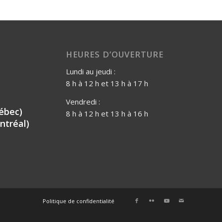
HEURES D’OUVERTURE
Lundi au jeudi :
8 h à 12 h et 13 h à 17 h
Vendredi :
ébec)
8 h à 12 h et 13 h à 16 h
ntréal)
Politique de confidentialité