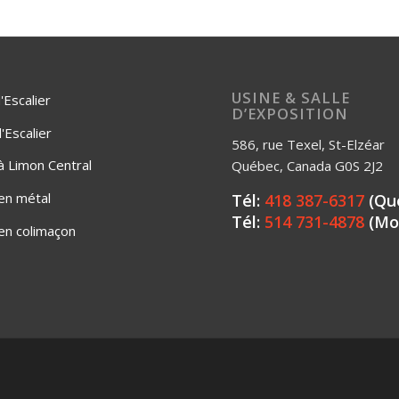
USINE & SALLE
'Escalier
D’EXPOSITION
Escalier
586, rue Texel, St-Elzéar
 à Limon Central
Québec, Canada G0S 2J2
 en métal
Tél:
418 387-6317
(Qu
Tél:
514 731-4878
(Mo
 en colimaçon