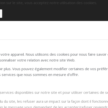
ion sur le site, vous acceptez notre utilisation des cookies.
otre appareil. Nous utilisons des cookies pour nous faire savoi
sonnaliser votre relation avec notre site Web.
voir plus. Vous pouvez également modifier certaines de vos préfé
es services que nous sommes en mesure d’offrir.
rvices disponibles sur notre site et pour utiliser certaines de se
du site, les refuser aura un impact sur la façon dont il fonctionn
Mais le message vous demandant de les accepter/refuser reviendra 