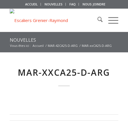
ACCUEIL
NOUVELLES
FAQ
NOUS JOINDRE
NOUVELLES
Vous êtes ici :
Accueil
/
MAR-42CA25-D-ARG
/
MAR-xxCA25-D-ARG
MAR-XXCA25-D-ARG