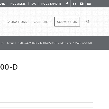
UEIL
NOUVELLES
FAQ
NOUS JOINDRE
RÉALISATIONS
CARRIÈRE
SOUMISSION
ici :
Accueil
/
MAR-42V00-D
/
MAR-42V00-D – Merisier
/
MAR-xxV00-D
00-D