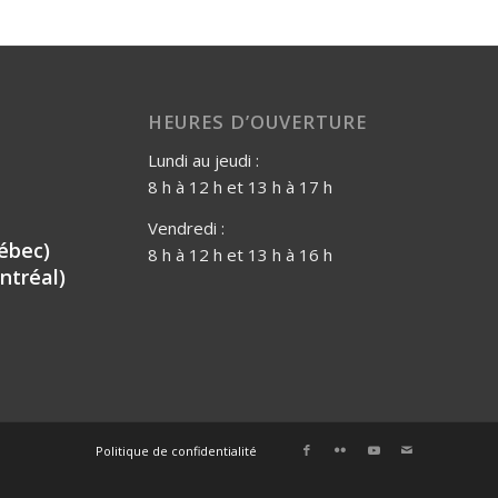
HEURES D’OUVERTURE
Lundi au jeudi :
8 h à 12 h et 13 h à 17 h
Vendredi :
ébec)
8 h à 12 h et 13 h à 16 h
ntréal)
Politique de confidentialité