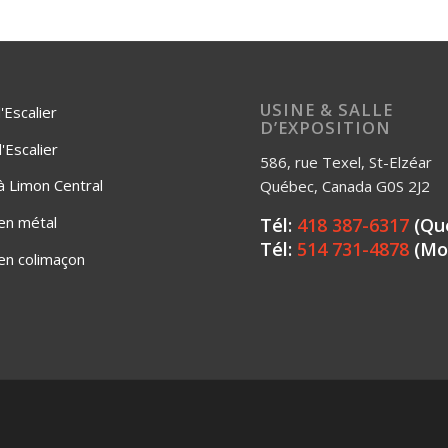
USINE & SALLE
'Escalier
D’EXPOSITION
Escalier
586, rue Texel, St-Elzéar
 à Limon Central
Québec, Canada G0S 2J2
 en métal
Tél:
418 387-6317
(Qu
Tél:
514 731-4878
(Mo
 en colimaçon