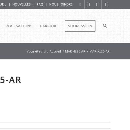
UEIL
NOUVELLES
FAQ
NOUS JOINDRE
RÉALISATIONS
CARRIÈRE
SOUMISSION
Vous êtes ici :
Accueil
/
MAR-4825-AR
/
MAR-xx25-AR
5-AR