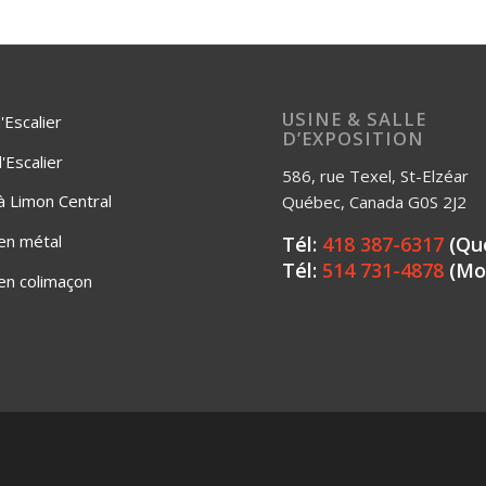
USINE & SALLE
'Escalier
D’EXPOSITION
Escalier
586, rue Texel, St-Elzéar
 à Limon Central
Québec, Canada G0S 2J2
 en métal
Tél:
418 387-6317
(Qu
Tél:
514 731-4878
(Mo
 en colimaçon