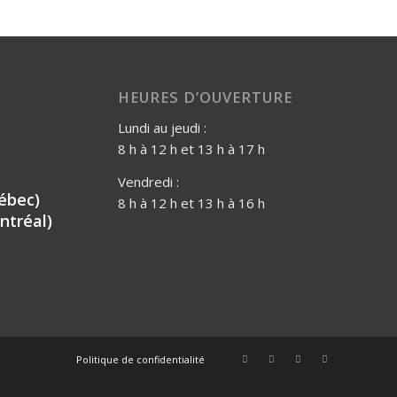
HEURES D’OUVERTURE
Lundi au jeudi :
8 h à 12 h et 13 h à 17 h
Vendredi :
ébec)
8 h à 12 h et 13 h à 16 h
ntréal)
Politique de confidentialité