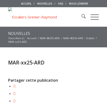
ACCUEIL
NOUVELLES
FAQ
NOUS JOINDRE
NOUVELLES
Vous êtes ici :
Accueil
/
MAR-4825S-ARD
/
MAR-4825S-ARD – Erable
/
MAR-xx25-ARD
MAR-xx25-ARD
Partager cette publication