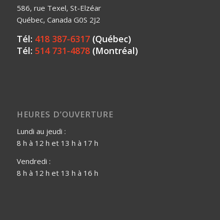
586, rue Texel, St-Elzéar
Québec, Canada G0S 2J2
Tél:
418 387-6317
(Québec)
Tél:
514 731-4878
(Montréal)
HEURES D’OUVERTURE
Lundi au jeudi :
8 h à 12 h et 13 h à 17 h
Vendredi :
8 h à 12 h et 13 h à 16 h