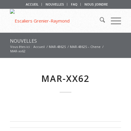
ACCUEIL
NOUVELLES
FAQ
NOUS JOINDRE
NOUVELLES
Vous êtes ici :
Accueil
/
MAR-4862S
/
MAR-4862S – Chene
/
MAR-xx62
MAR-XX62