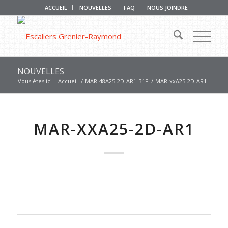
ACCUEIL
NOUVELLES
FAQ
NOUS JOINDRE
NOUVELLES
Vous êtes ici :
Accueil
/
MAR-48A25-2D-AR1-B1F
/
MAR-xxA25-2D-AR1
MAR-XXA25-2D-AR1