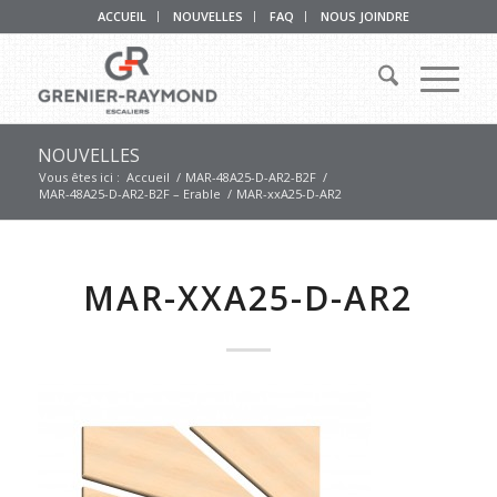
ACCUEIL
NOUVELLES
FAQ
NOUS JOINDRE
NOUVELLES
Vous êtes ici :
Accueil
/
MAR-48A25-D-AR2-B2F
/
MAR-48A25-D-AR2-B2F – Erable
/
MAR-xxA25-D-AR2
MAR-XXA25-D-AR2