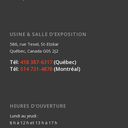
USINE & SALLE D’EXPOSITION
586, rue Texel, St-Elzéar
Québec, Canada G0S 2J2
Tél:
418 387-6317
(Québec)
Tél:
514 731-4878
(Montréal)
HEURES D’OUVERTURE
Lundi au jeudi :
8 h à 12 h et 13 h à 17 h