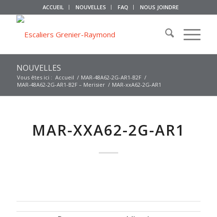
ACCUEIL
NOUVELLES
FAQ
NOUS JOINDRE
NOUVELLES
Vous êtes ici :
Accueil
/
MAR-48A62-2G-AR1-B2F
/
MAR-48A62-2G-AR1-B2F – Merisier
/
MAR-xxA62-2G-AR1
MAR-XXA62-2G-AR1