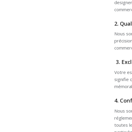
designer
commerci
2. Qua
Nous som
précisio
commerci
3. Excl
Votre es
signifie
mémorabl
4. Con
Nous som
réglemen
toutes l
particuli