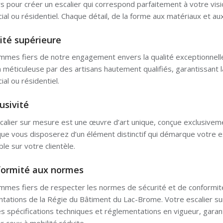
s pour créer un escalier qui correspond parfaitement à votre visi
al ou résidentiel. Chaque détail, de la forme aux matériaux et aux
lité supérieure
mes fiers de notre engagement envers la qualité exceptionnelle.
n méticuleuse par des artisans hautement qualifiés, garantissant la
al ou résidentiel.
usivité
calier sur mesure est une œuvre d’art unique, conçue exclusiveme
 que vous disposerez d’un élément distinctif qui démarque votre 
e sur votre clientèle.
formité aux normes
mes fiers de respecter les normes de sécurité et de conformité 
tations de la Régie du Bâtiment du Lac-Brome. Votre escalier s
es spécifications techniques et réglementations en vigueur, garant
er ceux à mobilité réduite.