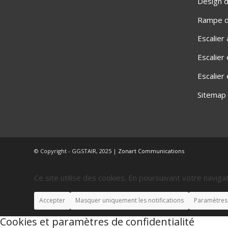
Design d
Rampe d'
Escalier
Escalier
Escalier
Sitemap
© Copyright - GGSTAIR, 2025 |
Zonart Communications
Ce site utilise des cookies. En poursuivant votre navigat
Accepter
Masquer uniquement les notifications
Paramètres
Cookies et paramètres de confidentialité