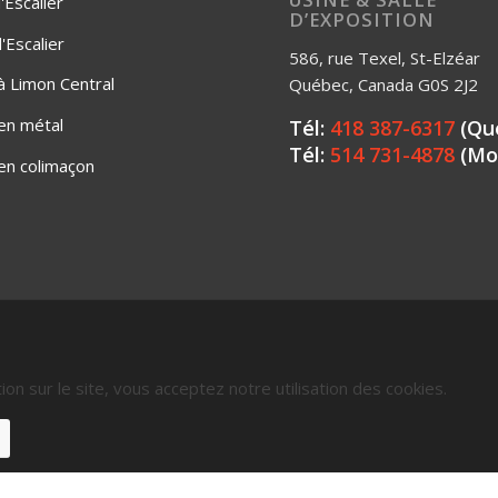
'Escalier
D’EXPOSITION
Escalier
586, rue Texel, St-Elzéar
 à Limon Central
Québec, Canada G0S 2J2
 en métal
Tél:
418 387-6317
(Qu
Tél:
514 731-4878
(Mo
 en colimaçon
ion sur le site, vous acceptez notre utilisation des cookies.