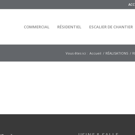
ACC
COMMERCIAL
RÉSIDENTIEL
ESCALIER DE CHANTIER
Vous êtes ici :
Accueil
/
RÉALISATIONS
/
R
USINE & SALLE