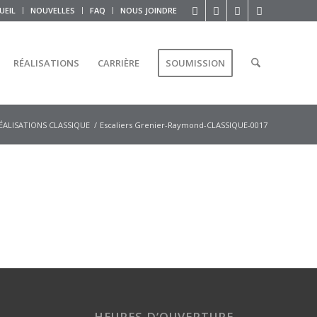
UEIL
NOUVELLES
FAQ
NOUS JOINDRE
RÉALISATIONS
CARRIÈRE
SOUMISSION
ÉALISATIONS CLASSIQUE
/
Escaliers Grenier-Raymond-CLASSIQUE-0017
HEURES D’OUVERTURE