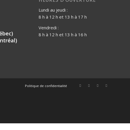
Lundi au jeudi :
8 h à 12 h et 13 h à 17 h
Vendredi :
ébec)
8 h à 12 h et 13 h à 16 h
ntréal)
Politique de confidentialité