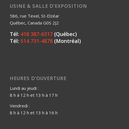
USINE & SALLE D’EXPOSITION
586, rue Texel, St-Elzéar
Québec, Canada G0S 2J2
Tél:
418 387-6317
(Québec)
Tél:
514 731-4878
(Montréal)
HEURES D’OUVERTURE
Lundi au jeudi :
8 h à 12 h et 13 h à 17 h
Vendredi :
8 h à 12 h et 13 h à 16 h