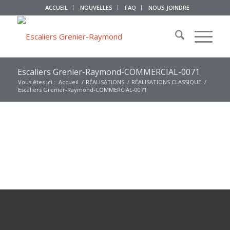
ACCUEIL
NOUVELLES
FAQ
NOUS JOINDRE
Escaliers Grenier-Raymond-COMMERCIAL-0071
Vous êtes ici :
Accueil
/
RÉALISATIONS
/
RÉALISATIONS CLASSIQUE
/
Escaliers Grenier-Raymond-COMMERCIAL-0071