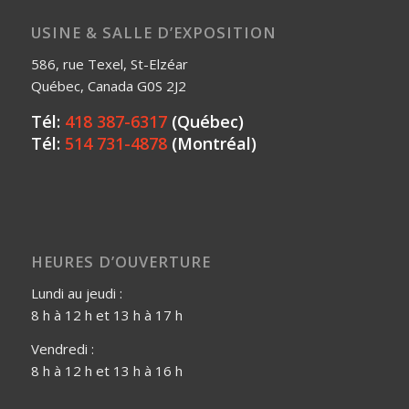
USINE & SALLE D’EXPOSITION
586, rue Texel, St-Elzéar
Québec, Canada G0S 2J2
Tél:
418 387-6317
(Québec)
Tél:
514 731-4878
(Montréal)
HEURES D’OUVERTURE
Lundi au jeudi :
8 h à 12 h et 13 h à 17 h
Vendredi :
8 h à 12 h et 13 h à 16 h