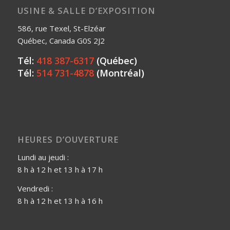
USINE & SALLE D’EXPOSITION
586, rue Texel, St-Elzéar
Québec, Canada G0S 2J2
Tél:
418 387-6317
(Québec)
Tél:
514 731-4878
(Montréal)
HEURES D’OUVERTURE
Lundi au jeudi :
8 h à 12 h et 13 h à 17 h
Vendredi :
8 h à 12 h et 13 h à 16 h