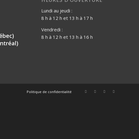
Lundi au jeudi :
8 h à 12 h et 13 h à 17 h
Vendredi :
ébec)
8 h à 12 h et 13 h à 16 h
ntréal)
Politique de confidentialité