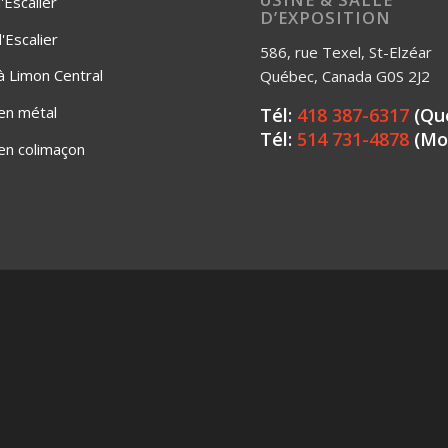
'Escalier
D’EXPOSITION
Escalier
586, rue Texel, St-Elzéar
 à Limon Central
Québec, Canada G0S 2J2
 en métal
Tél:
418 387-6317
(Qu
Tél:
514 731-4878
(Mo
 en colimaçon