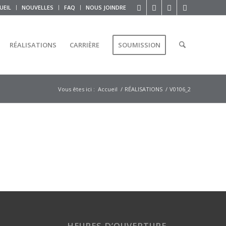
UEIL
NOUVELLES
FAQ
NOUS JOINDRE
RÉALISATIONS
CARRIÈRE
SOUMISSION
Vous êtes ici :
Accueil
/
RÉALISATIONS
/
V0106_2
HEURES D’OUVERTURE